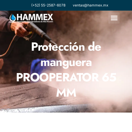
(+52) 55-2587-6078
ventas@hammex.mx
Protección de
manguera
PROOPERATOR 65
MM