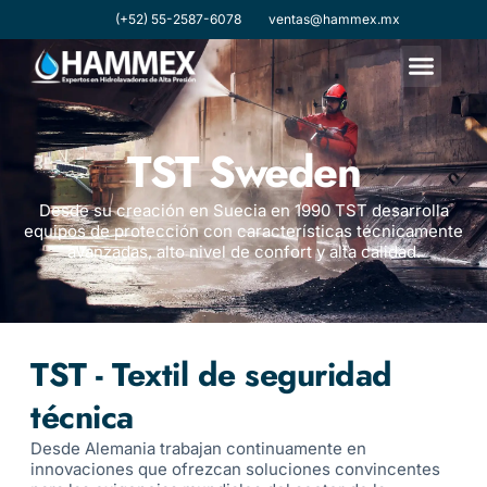
(+52) 55-2587-6078
ventas@hammex.mx
TST Sweden
Desde su creación en Suecia en 1990 TST desarrolla
equipos de protección con características técnicamente
avanzadas, alto nivel de confort y alta calidad.
TST - Textil de seguridad
técnica
Desde Alemania trabajan continuamente en
innovaciones que ofrezcan soluciones convincentes