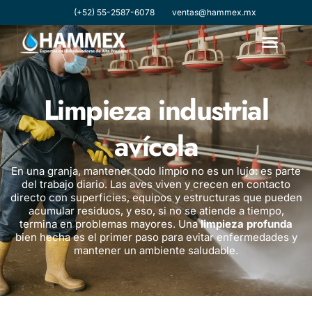
(+52) 55-2587-6078
ventas@hammex.mx
Limpieza industrial
avícola
En una granja, mantener todo limpio no es un lujo: es parte
del trabajo diario. Las aves viven y crecen en contacto
directo con superficies, equipos y estructuras que pueden
acumular residuos, y eso, si no se atiende a tiempo,
termina en problemas mayores. Una
limpieza profunda
bien hecha es el primer paso para evitar enfermedades y
mantener un ambiente saludable.