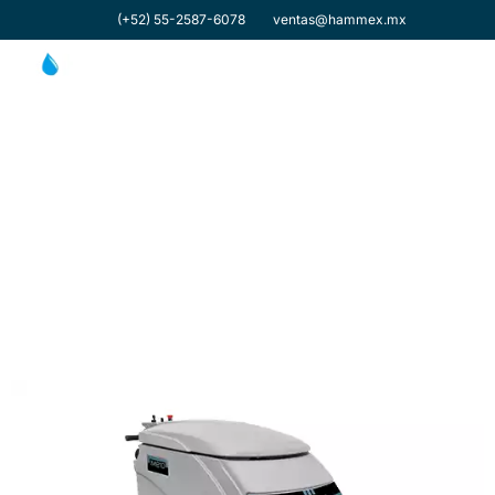
(+52) 55-2587-6078
ventas@hammex.mx
Fregadora de suelo
M810