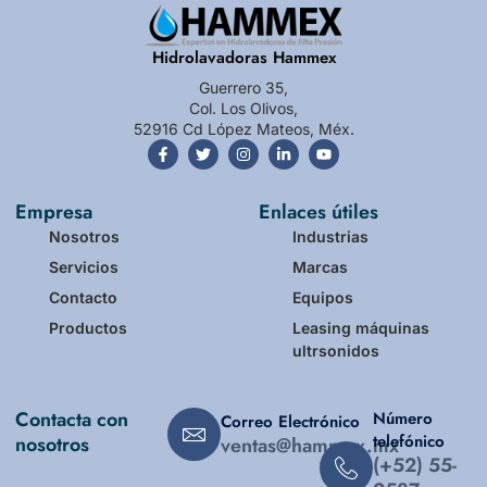
Hidrolavadoras Hammex
Guerrero 35,
Col. Los Olivos,
52916 Cd López Mateos, Méx.
Empresa
Enlaces útiles
Nosotros
Industrias
Servicios
Marcas
Contacto
Equipos
Productos
Leasing máquinas
ultrsonidos
Contacta con
Número
Correo Electrónico
telefónico
nosotros
ventas@hammex.mx
(+52) 55-