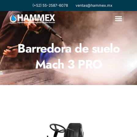
(+52) 55-2587-6078
ventas@hammex.mx
Barredora de suelo
Mach 3 PRO