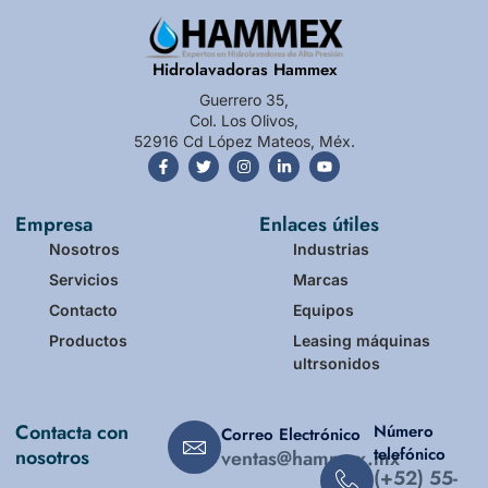
Hidrolavadoras Hammex
Guerrero 35,
Col. Los Olivos,
52916 Cd López Mateos, Méx.
Empresa
Enlaces útiles
Nosotros
Industrias
Servicios
Marcas
Contacto
Equipos
Productos
Leasing máquinas
ultrsonidos
Contacta con
Número
Correo Electrónico
telefónico
nosotros
ventas@hammex.mx
(+52) 55-